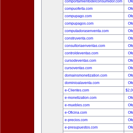
comportamientodelconsumidor.com
Ofe
compuoferta.com
Ofe
compupago.com
Ofe
compupagos.com
Ofe
computadorasenventa.com
Ofe
construventa.com
Ofe
consultoriaenventas.com
Ofe
controldeventas.com
Ofe
cursodeventas.com
Ofe
cursoventas.com
Ofe
domainsmonetization.com
Ofe
dominioalaventa.com
Ofe
e-Clientes.com
$2,
e-monetization.com
Ofe
e-muebles.com
Ofe
e-Oficina.com
Ofe
e-precios.com
Ofe
e-presupuestos.com
Ofe