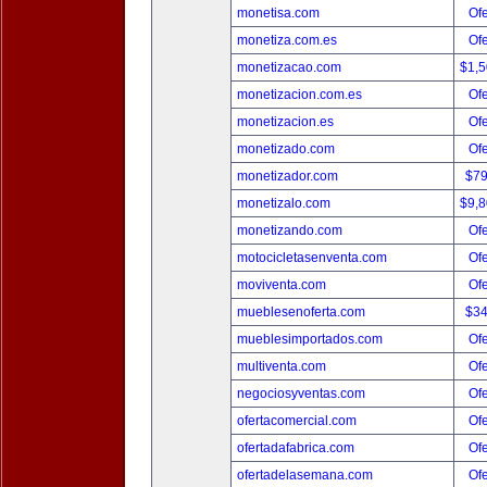
monetisa.com
Ofe
monetiza.com.es
Ofe
monetizacao.com
$1,
monetizacion.com.es
Ofe
monetizacion.es
Ofe
monetizado.com
Ofe
monetizador.com
$7
monetizalo.com
$9,
monetizando.com
Ofe
motocicletasenventa.com
Ofe
moviventa.com
Ofe
mueblesenoferta.com
$3
mueblesimportados.com
Ofe
multiventa.com
Ofe
negociosyventas.com
Ofe
ofertacomercial.com
Ofe
ofertadafabrica.com
Ofe
ofertadelasemana.com
Ofe