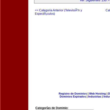
Ver Siguientes 150 >
<< Categoria Anterior (TelevisiÃ³n y
Cat
EspectÃ¡culos)
Registro de Dominios
|
Web Hosting
|
D
Dominios Expirados
|
Industrias
|
Indu
Categorías de Dominio: