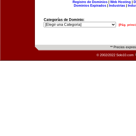
Registro de Dominios
|
Web Hosting
|
D
Dominios Expirados
|
Industrias
|
Indu
Categorías de Dominio:
[Pág. princi
** Precios expre
© 2002/2022 Solo10.com