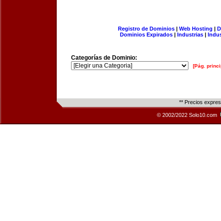
Registro de Dominios
|
Web Hosting
|
D
Dominios Expirados
|
Industrias
|
Indu
Categorías de Dominio:
[Pág. princi
** Precios expre
© 2002/2022 Solo10.com