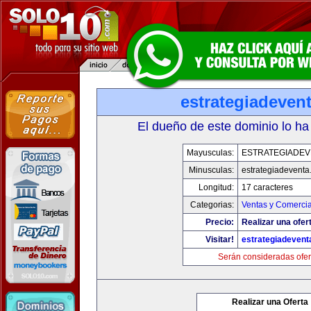
estrategiadeven
El dueño de este dominio lo ha
Mayusculas:
ESTRATEGIADEV
Minusculas:
estrategiadevent
Longitud:
17 caracteres
Categorias:
Ventas y Comercia
Precio:
Realizar una ofer
Visitar!
estrategiadeven
Serán consideradas ofer
Realizar una Oferta