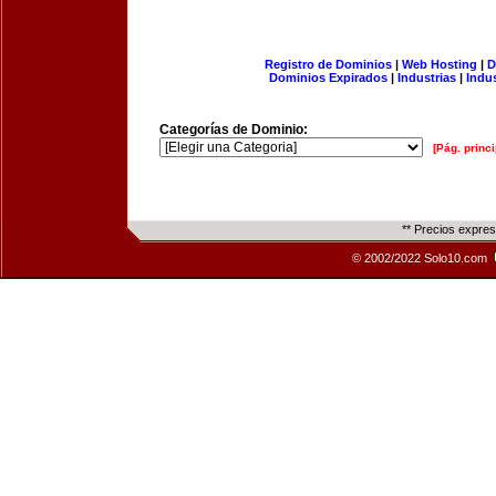
Registro de Dominios
|
Web Hosting
|
D
Dominios Expirados
|
Industrias
|
Indu
Categorías de Dominio:
[Pág. princi
** Precios expre
© 2002/2022 Solo10.com