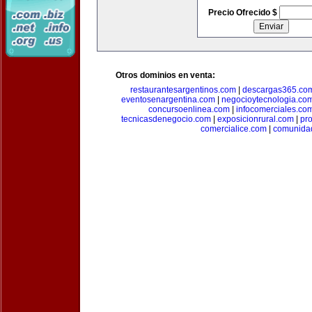
Precio Ofrecido $
Otros dominios en venta:
restaurantesargentinos.com
|
descargas365.co
eventosenargentina.com
|
negocioytecnologia.co
concursoenlinea.com
|
infocomerciales.co
tecnicasdenegocio.com
|
exposicionrural.com
|
pr
comercialice.com
|
comunidad