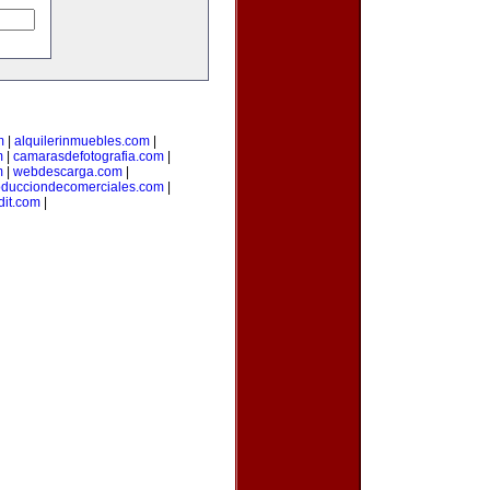
m
|
alquilerinmuebles.com
|
m
|
camarasdefotografia.com
|
m
|
webdescarga.com
|
oducciondecomerciales.com
|
it.com
|