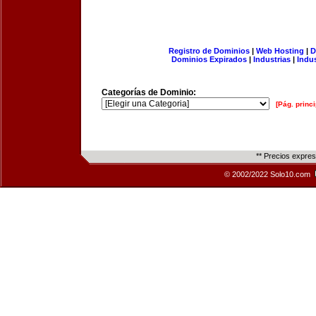
Registro de Dominios
|
Web Hosting
|
D
Dominios Expirados
|
Industrias
|
Indu
Categorías de Dominio:
[Pág. princi
** Precios expre
© 2002/2022 Solo10.com