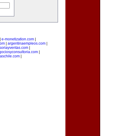
|
e-monetization.com
|
com
|
argentinaempleos.com
|
soriayventas.com
|
gociosyconsultoria.com
|
taschile.com
|