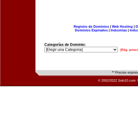
Registro de Dominios
|
Web Hosting
|
D
Dominios Expirados
|
Industrias
|
Indu
Categorías de Dominio:
[Pág. princi
** Precios expre
© 2002/2022 Solo10.com