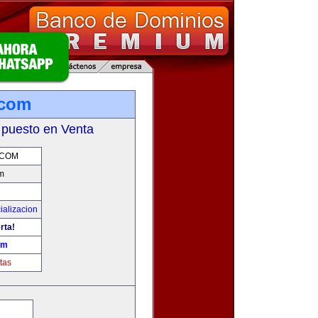
com
 puesto en Venta
.COM
m
ializacion
rta!
om
tas