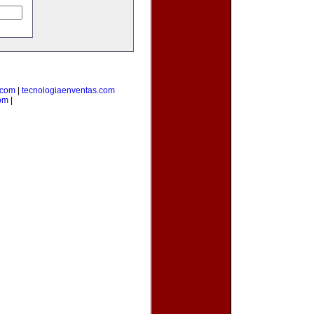
.com
|
tecnologiaenventas.com
om
|