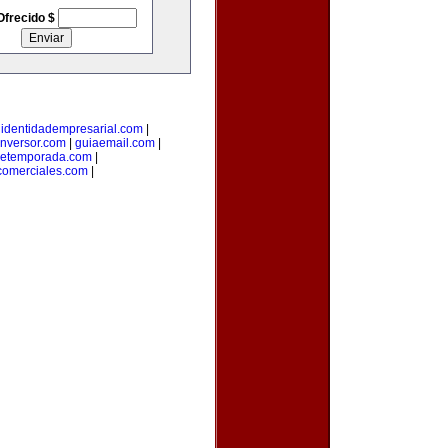
Ofrecido $
|
identidadempresarial.com
|
inversor.com
|
guiaemail.com
|
detemporada.com
|
comerciales.com
|