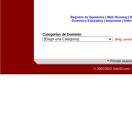
Registro de Dominios
|
Web Hosting
|
D
Dominios Expirados
|
Industrias
|
Indu
Categorías de Dominio:
[Pág. princi
** Precios expre
© 2002/2022 Solo10.com