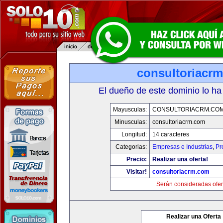
consultoriacr
El dueño de este dominio lo ha
Mayusculas:
CONSULTORIACRM.CO
Minusculas:
consultoriacrm.com
Longitud:
14 caracteres
Categorias:
Empresas e Industrias
,
Pr
Precio:
Realizar una oferta!
Visitar!
consultoriacrm.com
Serán consideradas ofer
Realizar una Oferta