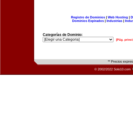
Registro de Dominios
|
Web Hosting
|
D
Dominios Expirados
|
Industrias
|
Indu
Categorías de Dominio:
[Pág. princi
** Precios expre
© 2002/2022 Solo10.com