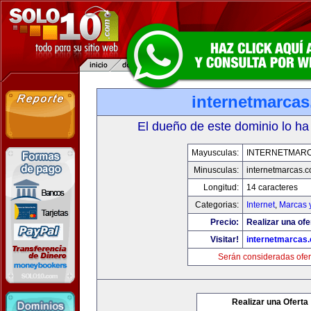
internetmarca
El dueño de este dominio lo ha
Mayusculas:
INTERNETMAR
Minusculas:
internetmarcas.
Longitud:
14 caracteres
Categorias:
Internet
,
Marcas 
Precio:
Realizar una ofe
Visitar!
internetmarcas
Serán consideradas ofer
Realizar una Oferta