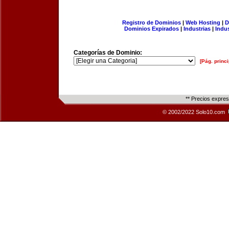
Registro de Dominios
|
Web Hosting
|
D
Dominios Expirados
|
Industrias
|
Indu
Categorías de Dominio:
[Pág. princi
** Precios expre
© 2002/2022 Solo10.com