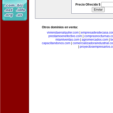
Precio Ofrecido $
Otros dominios en venta:
viviendaenalquiler.com
|
empresadesdecasa.co
prestamoenefectivo.com
|
comprasnocturnas.
miamiventas.com
|
agromercados.com
|
b
capacitandonos.com
|
comercializadoraindustrial.c
|
proyectosempresarios.