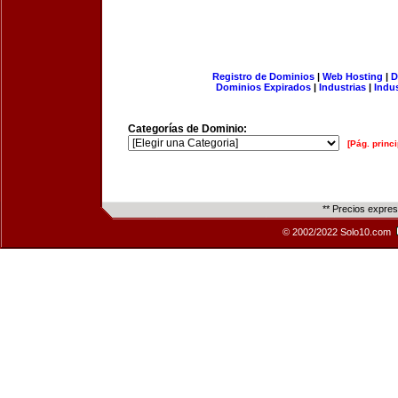
Registro de Dominios
|
Web Hosting
|
D
Dominios Expirados
|
Industrias
|
Indu
Categorías de Dominio:
[Pág. princi
** Precios expre
© 2002/2022 Solo10.com