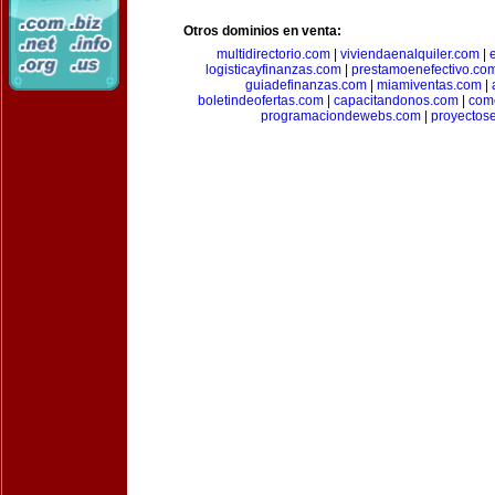
Otros dominios en venta:
multidirectorio.com
|
viviendaenalquiler.com
|
logisticayfinanzas.com
|
prestamoenefectivo.co
guiadefinanzas.com
|
miamiventas.com
|
boletindeofertas.com
|
capacitandonos.com
|
come
programaciondewebs.com
|
proyectos