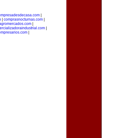
empresadesdecasa.com
|
m
|
comprasnocturnas.com
|
agromercados.com
|
rcializadoraindustrial.com
|
empresarios.com
|