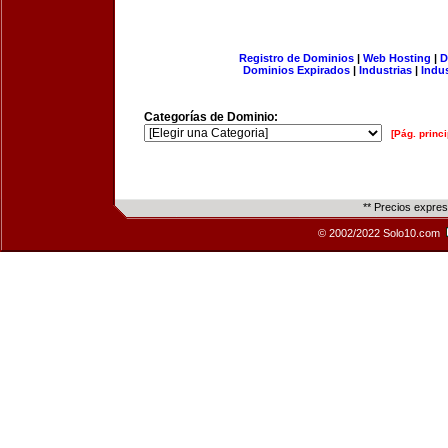
Registro de Dominios
|
Web Hosting
|
D
Dominios Expirados
|
Industrias
|
Indu
Categorías de Dominio:
[Pág. princi
** Precios expre
© 2002/2022 Solo10.com