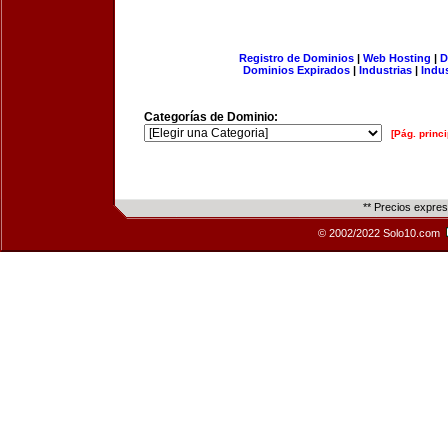
Registro de Dominios
|
Web Hosting
|
D
Dominios Expirados
|
Industrias
|
Indu
Categorías de Dominio:
[Pág. princi
** Precios expre
© 2002/2022 Solo10.com