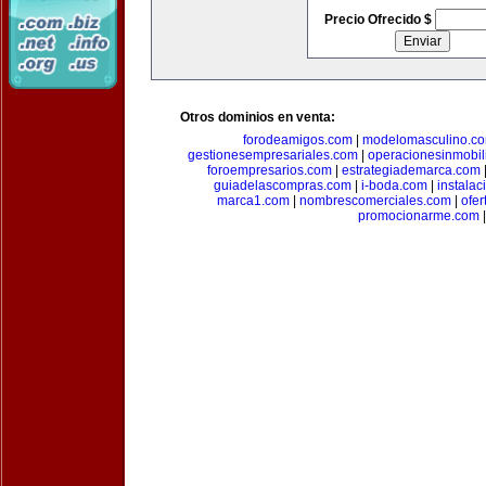
Precio Ofrecido $
Otros dominios en venta:
forodeamigos.com
|
modelomasculino.c
gestionesempresariales.com
|
operacionesinmobil
foroempresarios.com
|
estrategiademarca.com
guiadelascompras.com
|
i-boda.com
|
instala
marca1.com
|
nombrescomerciales.com
|
ofe
promocionarme.com
|