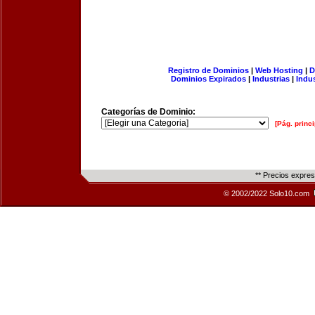
Registro de Dominios
|
Web Hosting
|
D
Dominios Expirados
|
Industrias
|
Indu
Categorías de Dominio:
[Pág. princi
** Precios expre
© 2002/2022 Solo10.com