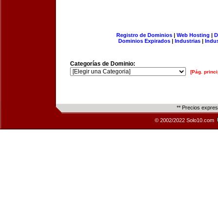
Registro de Dominios
|
Web Hosting
|
D
Dominios Expirados
|
Industrias
|
Indu
Categorías de Dominio:
[Pág. princi
** Precios expre
© 2002/2022 Solo10.com