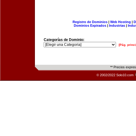
Registro de Dominios
|
Web Hosting
|
D
Dominios Expirados
|
Industrias
|
Indu
Categorías de Dominio:
[Pág. princi
** Precios expre
© 2002/2022 Solo10.com