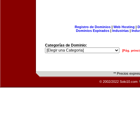
Registro de Dominios
|
Web Hosting
|
D
Dominios Expirados
|
Industrias
|
Indu
Categorías de Dominio:
[Pág. princi
** Precios expre
© 2002/2022 Solo10.com