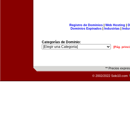
Registro de Dominios
|
Web Hosting
|
D
Dominios Expirados
|
Industrias
|
Indu
Categorías de Dominio:
[Pág. princi
** Precios expre
© 2002/2022 Solo10.com