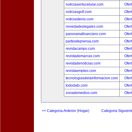
noticiasentucelular.com
Ofer
noticiasgolf.com
Ofer
noticiastenis.com
Ofer
novedadeslegales.com
Ofer
panoramafinanciero.com
Ofer
partesdeprensa.com
Ofer
revistacampo.com
Ofer
revistademarcas.com
Ofer
revistadenoticias.com
Ofer
revistaempleo.com
Ofer
tecnologiasdelainformacion.com
Ofer
tododato.com
Ofer
zonademedios.com
Ofer
<< Categoria Anterior (Hogar)
Categoria Siguient