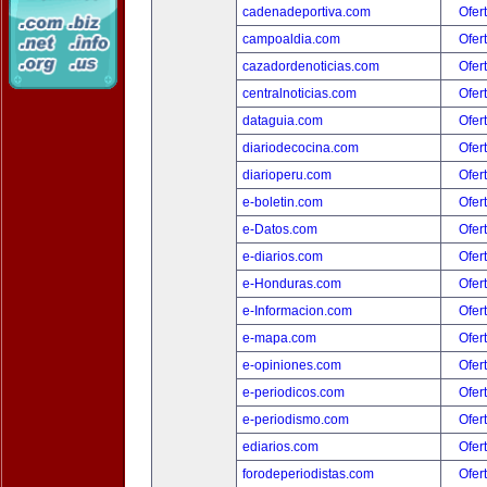
cadenadeportiva.com
Ofer
campoaldia.com
Ofer
cazadordenoticias.com
Ofer
centralnoticias.com
Ofer
dataguia.com
Ofer
diariodecocina.com
Ofer
diarioperu.com
Ofer
e-boletin.com
Ofer
e-Datos.com
Ofer
e-diarios.com
Ofer
e-Honduras.com
Ofer
e-Informacion.com
Ofer
e-mapa.com
Ofer
e-opiniones.com
Ofer
e-periodicos.com
Ofer
e-periodismo.com
Ofer
ediarios.com
Ofer
forodeperiodistas.com
Ofer