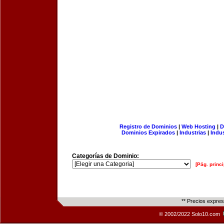
Registro de Dominios
|
Web Hosting
|
D
Dominios Expirados
|
Industrias
|
Indu
Categorías de Dominio:
[Pág. princi
** Precios expre
© 2002/2022 Solo10.com