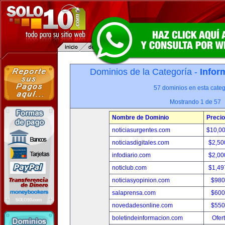
Dominios de la Categoría -
Infor
57 dominios en esta categ
Mostrando 1 de 57
Nombre de Dominio
Precio
noticiasurgentes.com
$10,0
noticiasdigitales.com
$2,50
infodiario.com
$2,00
noticlub.com
$1,49
noticiasyopinion.com
$980
salaprensa.com
$600
novedadesonline.com
$550
boletindeinformacion.com
Ofer