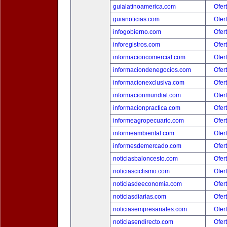
guialatinoamerica.com
Ofer
guianoticias.com
Ofer
infogobierno.com
Ofer
inforegistros.com
Ofer
informacioncomercial.com
Ofer
informaciondenegocios.com
Ofer
informacionexclusiva.com
Ofer
informacionmundial.com
Ofer
informacionpractica.com
Ofer
informeagropecuario.com
Ofer
informeambiental.com
Ofer
informesdemercado.com
Ofer
noticiasbaloncesto.com
Ofer
noticiasciclismo.com
Ofer
noticiasdeeconomia.com
Ofer
noticiasdiarias.com
Ofer
noticiasempresariales.com
Ofer
noticiasendirecto.com
Ofer